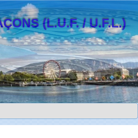
S (L.U.F. / U.F.L.)