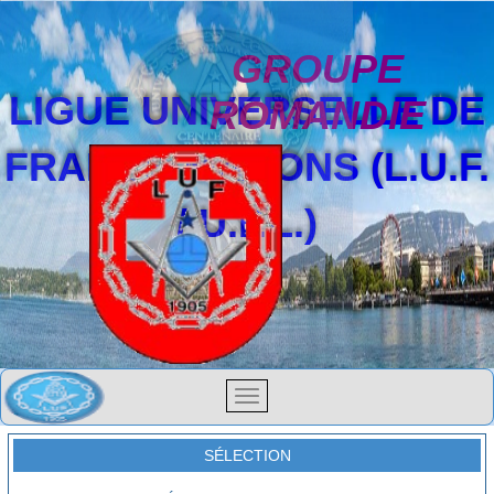
GROUPE
LIGUE UNIVERSELLE DE
ROMANDIE
FRANCS-MAÇONS (L.U.F.
/ U.F.L.)
SÉLECTION