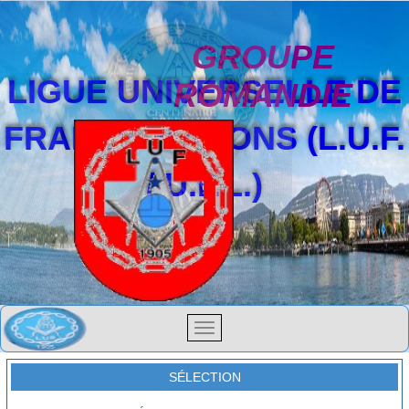
GROUPE
LIGUE UNIVERSELLE DE
ROMANDIE
FRANCS-MAÇONS (L.U.F.
/ U.F.L.)
SÉLECTION