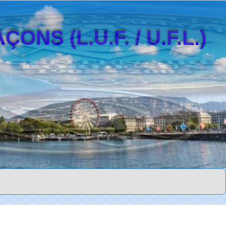
S (L.U.F. / U.F.L.)