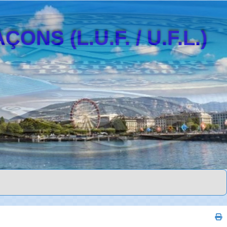
S (L.U.F. / U.F.L.)