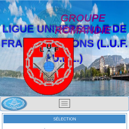
GROUPE
LIGUE UNIVERSELLE DE
ROMANDIE
FRANCS-MAÇONS (L.U.F.
/ U.F.L.)
SÉLECTION