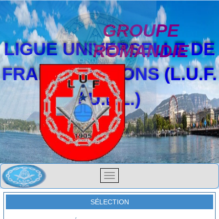
GROUPE
LIGUE UNIVERSELLE DE
ROMANDIE
FRANCS-MAÇONS (L.U.F.
/ U.F.L.)
SÉLECTION