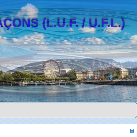
S (L.U.F. / U.F.L.)