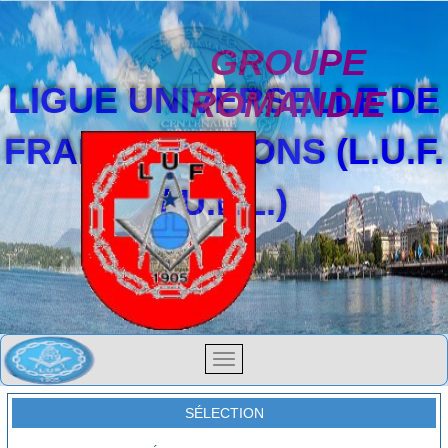
GROUPE
LIGUE UNIVERSELLE DE
ROMANDIE
FRANCS-MAÇONS (L.U.F.
/ U.F.L.)
SÉLECTION