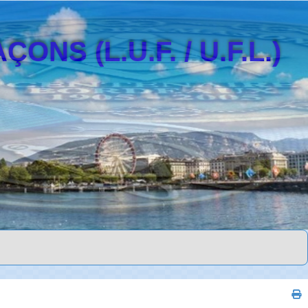
S (L.U.F. / U.F.L.)