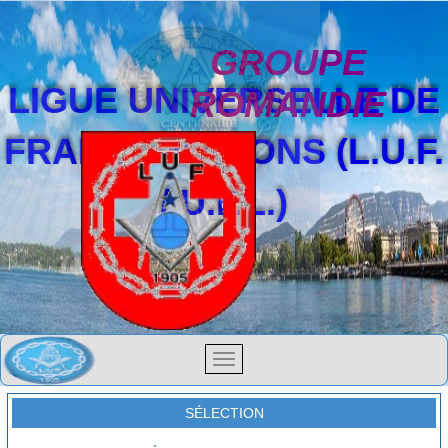
GROUPE
LIGUE UNIVERSELLE DE
ROMANDIE
FRANCS-MAÇONS (L.U.F.
/ U.F.L.)
SÉLECTION