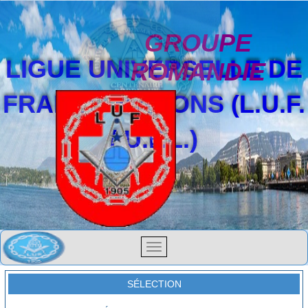
GROUPE
LIGUE UNIVERSELLE DE
ROMANDIE
FRANCS-MAÇONS (L.U.F.
/ U.F.L.)
SÉLECTION