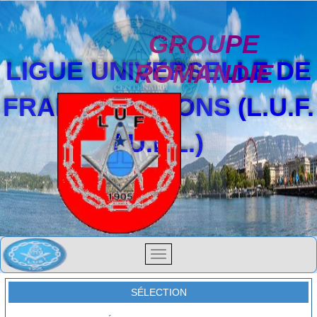
GROUPE
LIGUE UNIVERSELLE DE
ROMANDIE
FRANCS-MAÇONS (L.U.F.
/ U.F.L.)
SÉLECTION