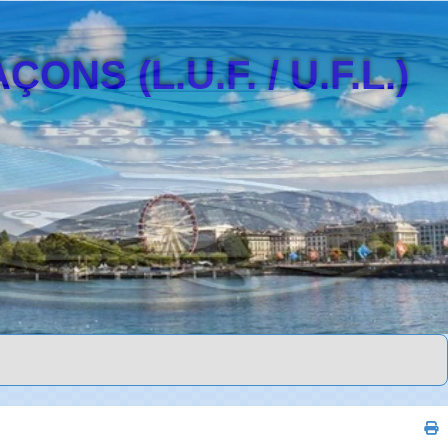
S (L.U.F. / U.F.L.)