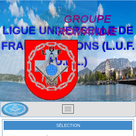
GROUPE
LIGUE UNIVERSELLE DE
ROMANDIE
FRANCS-MAÇONS (L.U.F.
/ U.F.L.)
SÉLECTION