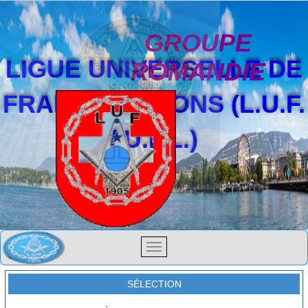
GROUPE
LIGUE UNIVERSELLE DE
ROMANDIE
FRANCS-MAÇONS (L.U.F.
/ U.F.L.)
SÉLECTION