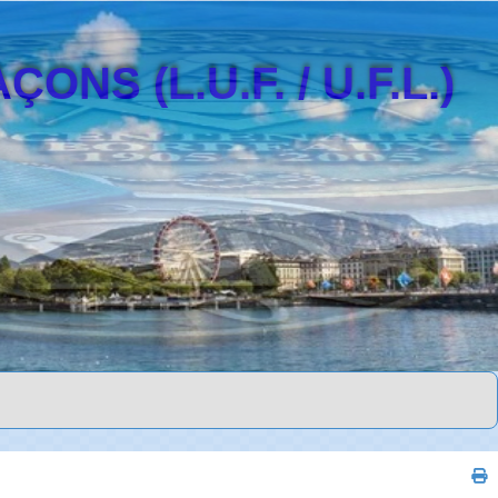
S (L.U.F. / U.F.L.)