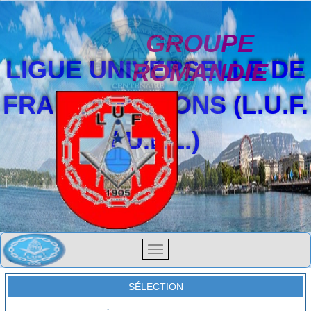
GROUPE
LIGUE UNIVERSELLE DE
ROMANDIE
FRANCS-MAÇONS (L.U.F.
/ U.F.L.)
SÉLECTION