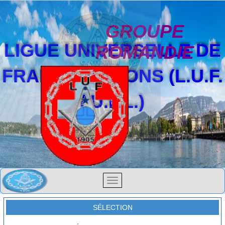
GROUPE
LIGUE UNIVERSELLE DE
ROMANDIE
FRANCS-MAÇONS (L.U.F.
/ U.F.L.)
SÉLECTION