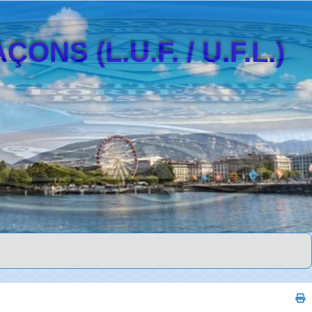
S (L.U.F. / U.F.L.)