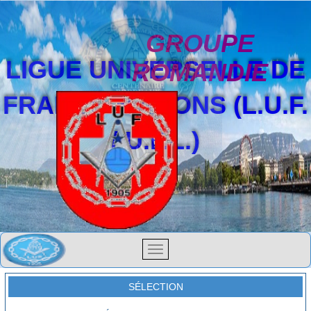
GROUPE
LIGUE UNIVERSELLE DE
ROMANDIE
FRANCS-MAÇONS (L.U.F.
/ U.F.L.)
SÉLECTION