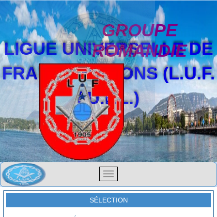
GROUPE
LIGUE UNIVERSELLE DE
ROMANDIE
FRANCS-MAÇONS (L.U.F.
/ U.F.L.)
SÉLECTION