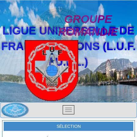
GROUPE
LIGUE UNIVERSELLE DE
ROMANDIE
FRANCS-MAÇONS (L.U.F.
/ U.F.L.)
SÉLECTION