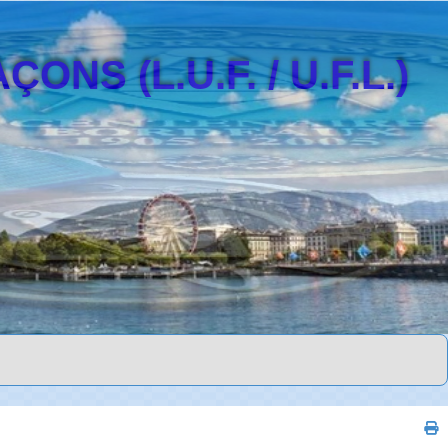
S (L.U.F. / U.F.L.)