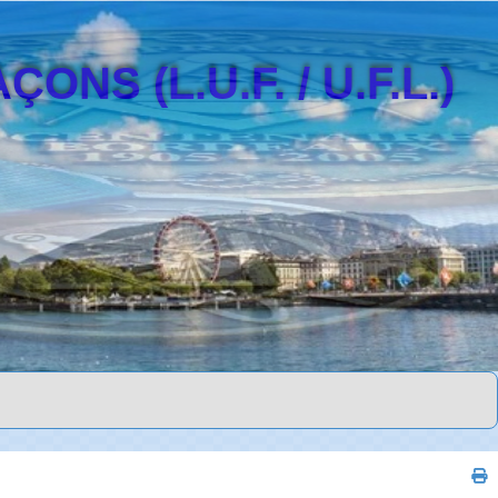
S (L.U.F. / U.F.L.)