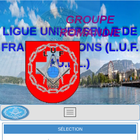
GROUPE
LIGUE UNIVERSELLE DE
ROMANDIE
FRANCS-MAÇONS (L.U.F.
/ U.F.L.)
SÉLECTION