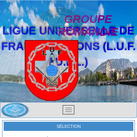
GROUPE
LIGUE UNIVERSELLE DE
ROMANDIE
FRANCS-MAÇONS (L.U.F.
/ U.F.L.)
SÉLECTION