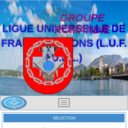
GROUPE
LIGUE UNIVERSELLE DE
ROMANDIE
FRANCS-MAÇONS (L.U.F.
/ U.F.L.)
SÉLECTION